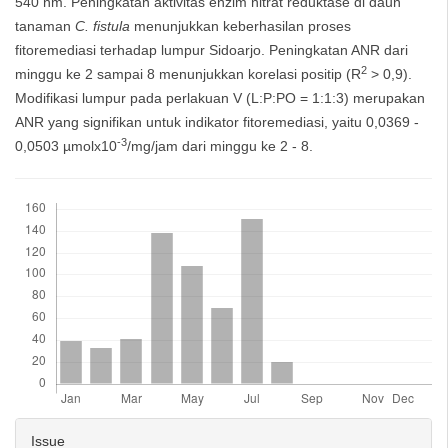
540 nm. Peningkatan aktivitas enzim nitrat reduktase di daun
tanaman
C. fistula
menunjukkan keberhasilan proses
fitoremediasi terhadap lumpur Sidoarjo. Peningkatan ANR dari
2
minggu ke 2 sampai 8 menunjukkan korelasi positip (R
> 0,9).
Modifikasi lumpur pada perlakuan V (L:P:PO = 1:1:3) merupakan
ANR yang signifikan untuk indikator fitoremediasi, yaitu 0,0369 -
-3
0,0503 µmolx10
/mg/jam dari minggu ke 2 - 8.
Downloads
Article
Issue