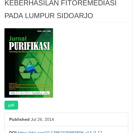
KEBERHASILAN FITOREMEDIASI
PADA LUMPUR SIDOARJO
Article
Sidebar
pdf
Published
Jul 26, 2014
DOI
https://doi.org/10.12962/j25983806.v14.i2.17