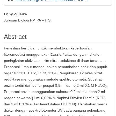
Enny Zulaika
Main
Jurusan Biologi FMIPA – ITS
Article
Abstract
Content
Penelitian bertujuan untuk membuktikan keberhasilan
fitoremediasi menggunakan
Cassia fistula
dengan indikator
peningkatan aktivitas enzim nitrat reduktase di daun tanaman.
Preparasi lumpur menggunakan penambahan pasir dan pupuk
organik 1:1:1, 1:1:2, 1:1:3, 1:1:4. Pengukuran aktivitas nitrat
reduktase menggunakan metode spektrofotometri. Substrat
enzim terdiri dari buffer pospat 9,8 ml dan 0,2 ml 0,1 M NaNO
.
3
Preparasi enzim menggunakan substrat 0,2 ml ditambah 2 ml
reagen pewarna {1 ml 0,02% N-Naphtyl Ethylen Diamin (NED)
dan 1 ml 0,1 % sulfanilamid dalam HCL 3 N}. Perubahan warna
diukur dengan spektrofotometer UV pada panjang gelombang