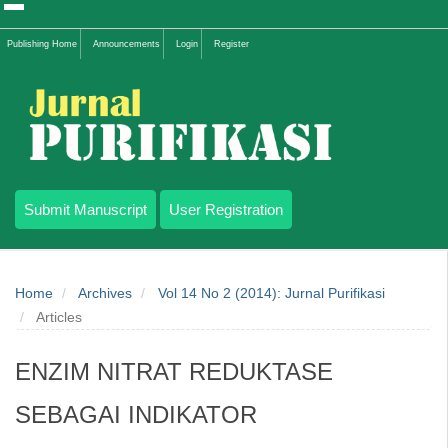
Quick
Publishing Home
Announcements
Login
Register
jump
to
page
content
Submit Manuscript
User Registration
Main
Navigation
Home
Archives
Vol 14 No 2 (2014): Jurnal Purifikasi
Main
Articles
Content
Sidebar
ENZIM NITRAT REDUKTASE
SEBAGAI INDIKATOR